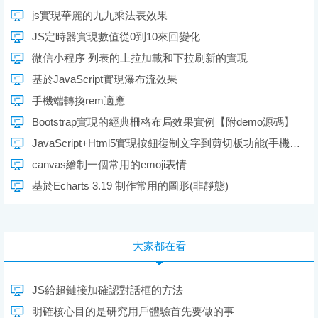
js實現華麗的九九乘法表效果
JS定時器實現數值從0到10來回變化
微信小程序 列表的上拉加載和下拉刷新的實現
基於JavaScript實現瀑布流效果
手機端轉換rem適應
Bootstrap實現的經典柵格布局效果實例【附demo源碼】
JavaScript+Html5實現按鈕復制文字到剪切板功能(手機網頁兼容)
canvas繪制一個常用的emoji表情
基於Echarts 3.19 制作常用的圖形(非靜態)
大家都在看
JS給超鏈接加確認對話框的方法
明確核心目的是研究用戶體驗首先要做的事