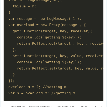
function LogMessage( m ){

  this.m = m;

}

var message = new LogMessage( 1 );

var overload = new Proxy(message , {

  get: function(target, key, receiver){

    console.log(`getting ${key}`);

    return Reflect.get(target , key , receiver
  },

  set: function(target, key, value, receiver){
    console.log(`setting ${key}`);

    return Reflect.set(target, key, value, rec
  }

});

overload.m = 2; //setting m

var s = overload.m; //getting m