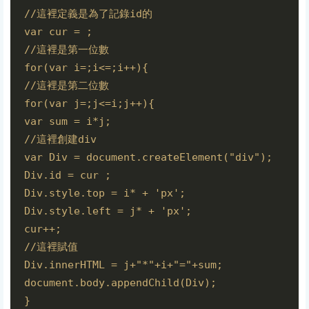
//這裡定義是為了記錄id的

var cur = ;

//這裡是第一位數

for(var i=;i<=;i++){

//這裡是第二位數

for(var j=;j<=i;j++){

var sum = i*j;

//這裡創建div

var Div = document.createElement("div");

Div.id = cur ;

Div.style.top = i* + 'px';

Div.style.left = j* + 'px';

cur++;

//這裡賦值

Div.innerHTML = j+"*"+i+"="+sum;

document.body.appendChild(Div);

} 
