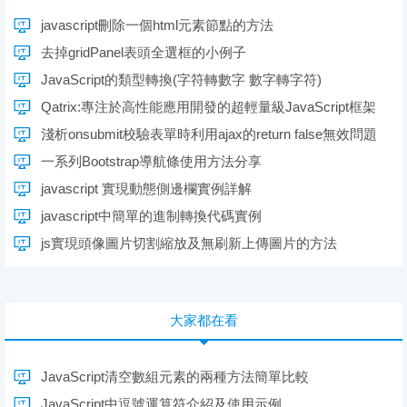
javascript刪除一個html元素節點的方法
去掉gridPanel表頭全選框的小例子
JavaScript的類型轉換(字符轉數字 數字轉字符)
Qatrix:專注於高性能應用開發的超輕量級JavaScript框架
淺析onsubmit校驗表單時利用ajax的return false無效問題
一系列Bootstrap導航條使用方法分享
javascript 實現動態側邊欄實例詳解
javascript中簡單的進制轉換代碼實例
js實現頭像圖片切割縮放及無刷新上傳圖片的方法
大家都在看
JavaScript清空數組元素的兩種方法簡單比較
JavaScript中逗號運算符介紹及使用示例