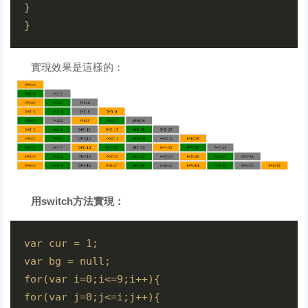
}

} 
實現效果是這樣的：
用switch方法實現：
var cur = 1;

var bg = null;

for(var i=0;i<=9;i++){

for(var j=0;j<=i;j++){
