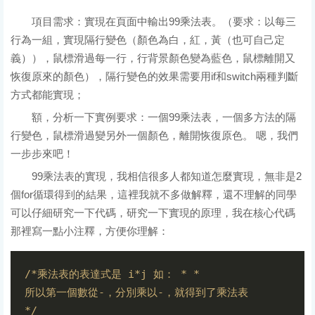
項目需求：實現在頁面中輸出99乘法表。（要求：以每三
行為一組，實現隔行變色（顏色為白，紅，黃（也可自己定
義）），鼠標滑過每一行，行背景顏色變為藍色，鼠標離開又
恢復原來的顏色），隔行變色的效果需要用if和switch兩種判斷
方式都能實現；
額，分析一下實例要求：一個99乘法表，一個多方法的隔
行變色，鼠標滑過變另外一個顏色，離開恢復原色。 嗯，我們
一步步來吧！
99乘法表的實現，我相信很多人都知道怎麼實現，無非是2
個for循環得到的結果，這裡我就不多做解釋，還不理解的同學
可以仔細研究一下代碼，研究一下實現的原理，我在核心代碼
那裡寫一點小注釋，方便你理解：
/*乘法表的表達式是 i*j 如： * *

所以第一個數從-，分別乘以-，就得到了乘法表

*/
