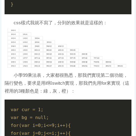
}
css樣式我就不寫了，分到的效果就是這樣的：
小學99乘法表，大家都很熟悉，那我們實現第二個功能，
隔行變色，要求是用if和switch實現，那我們先用for來實現（這
裡用的3種顏色是：綠，灰，橙）：
var cur = 1;

var bg = null;

for(var i=0;i<=9;i++){

for(var j=0;j<=i;j++){
