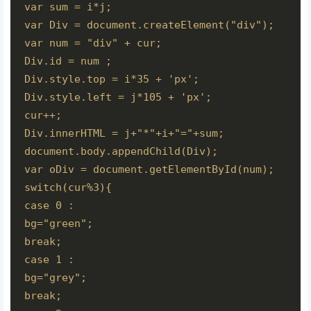
var sum = i*j;

var Div = document.createElement("div");

var num = "div" + cur;

Div.id = num ;

Div.style.top = i*35 + 'px';

Div.style.left = j*105 + 'px';

cur++;

Div.innerHTML = j+"*"+i+"="+sum;

document.body.appendChild(Div);

var oDiv = document.getElementById(num);

switch(cur%3){

case 0 :

bg="green";

break;

case 1 :

bg="grey";

break;
