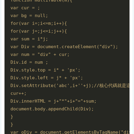
function multiTable(m){

var cur = ;

var bg = null;

for(var i=;i<=m;i++){

for(var j=;j<=i;j++){

var sum = i*j;

var Div = document.createElement("div");

var num = "div" + cur;

Div.id = num ;

Div.style.top = i* + 'px';

Div.style.left = j* + 'px';

Div.setAttribute('abc',i+''+j);//核心代
cur++;

Div.innerHTML = j+"*"+i+"="+sum;

document.body.appendChild(Div);

}

}

var oDiv = document.getElementsByTagName("div"