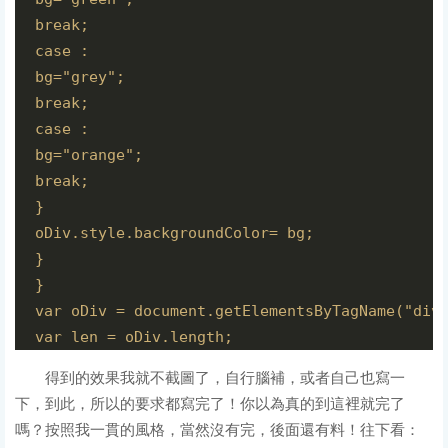
break;

case :

bg="grey";

break;

case :

bg="orange";

break; 

}

oDiv.style.backgroundColor= bg;

}

}

var oDiv = document.getElementsByTagName("div"
var len = oDiv.length;

for(var i=;i<len;i++){

得到的效果我就不截圖了，自行腦補，或者自己也寫一
//鼠標移入

下，到此，所以的要求都寫完了！你以為真的到這裡就完了
oDiv[i].onmouseover = function(){

嗎？按照我一貫的風格，當然沒有完，後面還有料！往下看：
//第一種寫法，可以獲取行內樣式（用style包起來的），