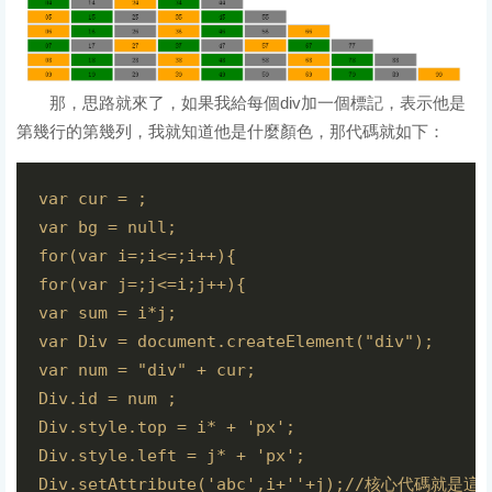
那，思路就來了，如果我給每個div加一個標記，表示他是
第幾行的第幾列，我就知道他是什麼顏色，那代碼就如下：
var cur = ;

var bg = null;

for(var i=;i<=;i++){

for(var j=;j<=i;j++){

var sum = i*j;

var Div = document.createElement("div");

var num = "div" + cur;

Div.id = num ;

Div.style.top = i* + 'px';

Div.style.left = j* + 'px';

Div.setAttribute('abc',i+''+j);//核心代