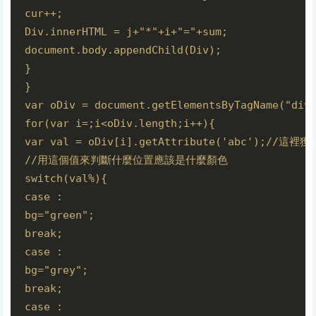
cur++;

Div.innerHTML = j+"*"+i+"="+sum;

document.body.appendChild(Div);

}

}

var oDiv = document.getElementsByTagName("div"
for(var i=;i<oDiv.length;i++){

var val = oDiv[i].getAttribute('abc');//
//用這個值來判斷什麼位置應該是什麼顏色

switch(val%){ 

case :

bg="green";

break;

case :

bg="grey";

break;

case :
