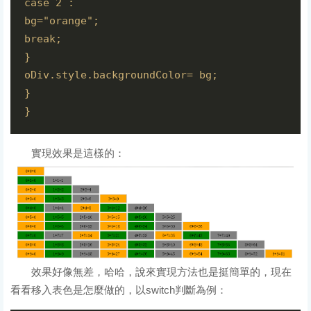
case 2 :

bg="orange";

break; 

}

oDiv.style.backgroundColor= bg;

}

} 
實現效果是這樣的：
效果好像無差，哈哈，說來實現方法也是挺簡單的，現在
看看移入表色是怎麼做的，以switch判斷為例：