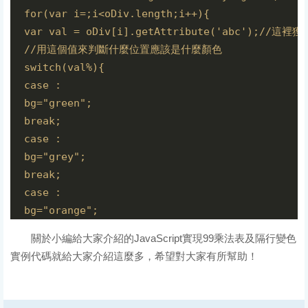
for(var i=;i<oDiv.length;i++){

var val = oDiv[i].getAttribute('abc');//
//用這個值來判斷什麼位置應該是什麼顏色

switch(val%){ 

case :

bg="green";

break;

case :

bg="grey";

break;

case :

bg="orange";

break; 

關於小編給大家介紹的JavaScript實現99乘法表及隔行變色
}

實例代碼就給大家介紹這麼多，希望對大家有所幫助！
oDiv[i].style.backgroundColor= bg;

}

}
