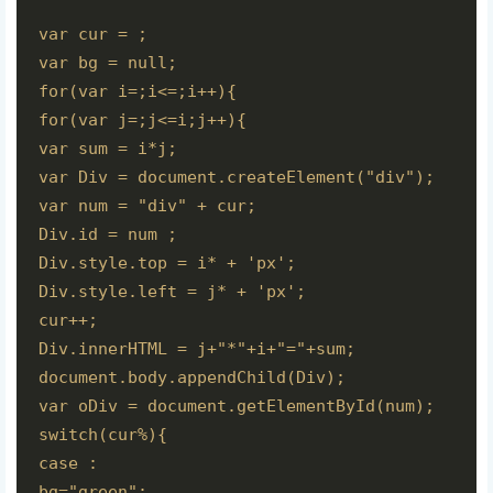
var cur = ;

var bg = null;

for(var i=;i<=;i++){

for(var j=;j<=i;j++){

var sum = i*j;

var Div = document.createElement("div");

var num = "div" + cur;

Div.id = num ;

Div.style.top = i* + 'px';

Div.style.left = j* + 'px';

cur++;

Div.innerHTML = j+"*"+i+"="+sum;

document.body.appendChild(Div);

var oDiv = document.getElementById(num); 

switch(cur%){

case :

bg="green";
