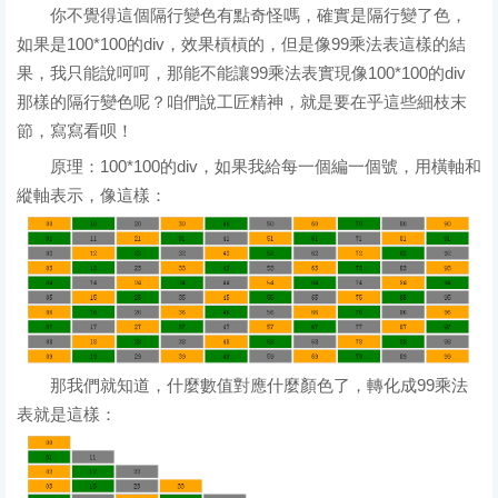
你不覺得這個隔行變色有點奇怪嗎，確實是隔行變了色，
//var defaultBg = getStyle(this,'background-co
如果是100*100的div，效果槓槓的，但是像99乘法表這樣的結
//第二種寫法，只能獲取style包起來的行內樣式，值沒有經
果，我只能說呵呵，那能不能讓99乘法表實現像100*100的div
var defaultBg = this.style.backgroundCo
那樣的隔行變色呢？咱們說工匠精神，就是要在乎這些細枝末
this.style.backgroundColor = 'red';

節，寫寫看呗！
this.onmouseout = function(){

this.style.backgroundColor = defaultBg;

原理：100*100的div，如果我給每一個編一個號，用橫軸和
}

縱軸表示，像這樣：
} 

}

//這裡是獲取元素的樣式值，兼容性寫法

function getStyle(obj,attr){

if(obj.currentStyle){

return obj.currentStyle[attr];

那我們就知道，什麼數值對應什麼顏色了，轉化成99乘法
}else{

表就是這樣：
return getComputedStyle(obj,false)[attr]; 

} 

}