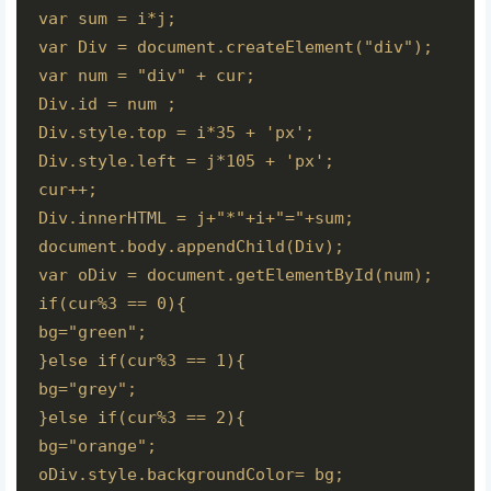
var sum = i*j;

var Div = document.createElement("div");

var num = "div" + cur;

Div.id = num ;

Div.style.top = i*35 + 'px';

Div.style.left = j*105 + 'px';

cur++;

Div.innerHTML = j+"*"+i+"="+sum;

document.body.appendChild(Div);

var oDiv = document.getElementById(num);

if(cur%3 == 0){

bg="green";

}else if(cur%3 == 1){

bg="grey";

}else if(cur%3 == 2){

bg="orange"; 

oDiv.style.backgroundColor= bg;
