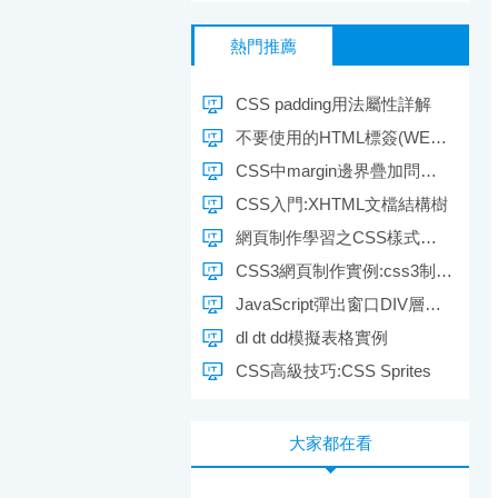
熱門推薦
CSS padding用法屬性詳解
不要使用的HTML標簽(WEB標准網頁布局)
CSS中margin邊界疊加問題及解決方案(2)
CSS入門:XHTML文檔結構樹
網頁制作學習之CSS樣式表的優先權
CSS3網頁制作實例:css3制作創意樣式按鈕
JavaScript彈出窗口DIV層效果代碼(2)
dl dt dd模擬表格實例
CSS高級技巧:CSS Sprites
大家都在看