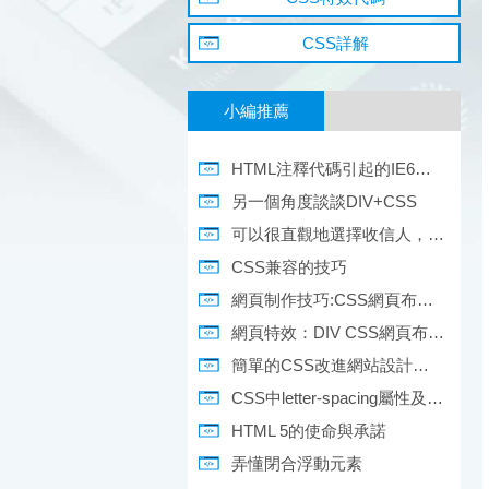
CSS詳解
小編推薦
HTML注釋代碼引起的IE6浮動的bug
另一個角度談談DIV+CSS
可以很直觀地選擇收信人，而且有收信人的相關信息
CSS兼容的技巧
網頁制作技巧:CSS網頁布局中文排版心得
網頁特效：DIV CSS網頁布局導航菜單源代碼(20)
簡單的CSS改進網站設計的三個技巧
CSS中letter-spacing屬性及其用法簡介
HTML 5的使命與承諾
弄懂閉合浮動元素