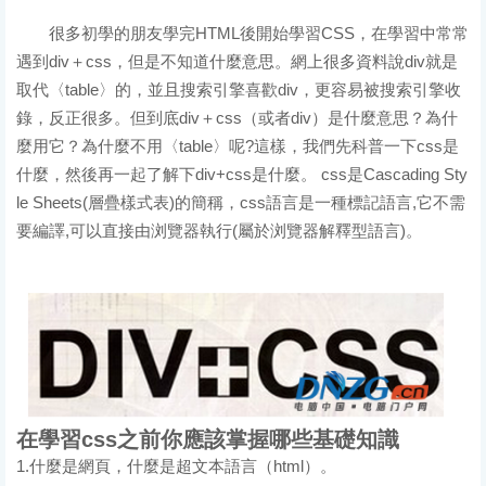
很多初學的朋友學完HTML後開始學習CSS，在學習中常常
遇到div＋css，但是不知道什麼意思。網上很多資料說div就是
取代〈table〉的，並且搜索引擎喜歡div，更容易被搜索引擎收
錄，反正很多。但到底div＋css（或者div）是什麼意思？為什
麼用它？為什麼不用〈table〉呢?這樣，我們先科普一下css是
什麼，然後再一起了解下div+css是什麼。 css是Cascading Sty
le Sheets(層疊樣式表)的簡稱，css語言是一種標記語言,它不需
要編譯,可以直接由浏覽器執行(屬於浏覽器解釋型語言)。
在學習css之前你應該掌握哪些基礎知識
1.什麼是網頁，什麼是超文本語言（html）。