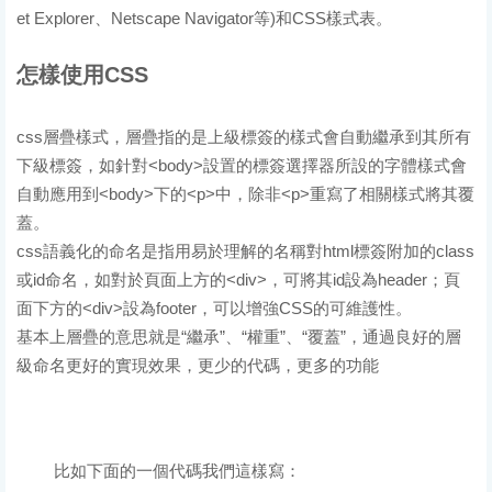
et Explorer、Netscape Navigator等)和CSS樣式表。
怎樣使用CSS
css層疊樣式，層疊指的是上級標簽的樣式會自動繼承到其所有
下級標簽，如針對<body>設置的標簽選擇器所設的字體樣式會
自動應用到<body>下的<p>中，除非<p>重寫了相關樣式將其覆
蓋。
css語義化的命名是指用易於理解的名稱對html標簽附加的class
或id命名，如對於頁面上方的<div>，可將其id設為header；頁
面下方的<div>設為footer，可以增強CSS的可維護性。
基本上層疊的意思就是“繼承”、“權重”、“覆蓋”，通過良好的層
級命名更好的實現效果，更少的代碼，更多的功能
比如下面的一個代碼我們這樣寫：