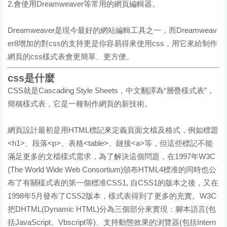
2.會使用Dreamweaver等常用的網頁編輯器。
Dreamweaver是現今最好的網站編輯工具之一，而Dreamweav
er8增加的對css的支持更是你容易得來使用css，用它來給制作
網頁的css樣式表會更簡單、更方便。
css是什麼
CSS就是Cascading Style Sheets，中文翻譯為“層疊樣式表”，
簡稱樣式表，它是一種制作網頁的新技術。
網頁設計最初是用HTML標記來定義頁面文檔及格式，例如標題
<h1>、段落<p>、表格<table>、鏈接<a>等，但這些標記不能
滿足更多的文檔樣式需求，為了解決這個問題，在1997年W3C
(The World Wide Web Consortium)頒布HTML4標准的同時也公
布了有關樣式表的第一個標准CSS1, 自CSS1的版本之後，又在
1998年5月發布了CSS2版本，樣式表得到了更多的充實。W3C
把DHTML(Dynamic HTML)分為三個部分來實現：腳本語言(包
括JavaScript、Vbscript等)、支持動態效果的浏覽器(包括Intern