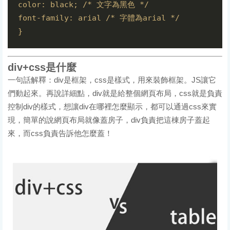
color: black; /* 文字為黑色 */

font-family: arial /* 字體為arial */

div+css是什麼
一句話解釋：div是框架，css是樣式，用來裝飾框架。JS讓它
們動起來。再說詳細點，div就是給整個網頁布局，css就是負責
控制div的樣式，想讓div在哪裡怎麼顯示，都可以通過css來實
現，簡單的說網頁布局就像蓋房子，div負責把這棟房子蓋起
來，而css負責告訴他怎麼蓋！