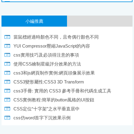
小編推薦
當鼠標經過時顏色不同，且奇偶行顏色不同
YUI Compressor壓縮JavaScript的內容
css實用技巧及必須得注意的事項
使用CSS繪制星級評分效果的方法
css3和js網頁制作實例:網頁頭像展示效果
CSS3變形屬性:CSS3 3D Transform
css3手冊: 實用的 CSS3 參考手冊和代碼生成工具
CSS實例教程:簡單的button風格的UI按鈕
CSS定位“十字架”之水平垂直居中
css仿word首字下沉效果示例