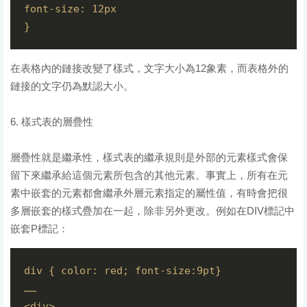
font-size: 12px

在表格內的鏈接改變了樣式，文字大小為12象素，而表格外的
鏈接的文字仍為默認大小。
6. 樣式表的層疊性
層疊性就是繼承性，樣式表的繼承規則是外部的元素樣式會保
留下來繼承給這個元素所包含的其他元素。事實上，所有在元
素中嵌套的元素都會繼承外層元素指定的屬性值，有時會把很
多層嵌套的樣式疊加在一起，除非另外更改。例如在DIV標記中
嵌套P標記：
div { color: red; font-size:9pt}

……

<div>
