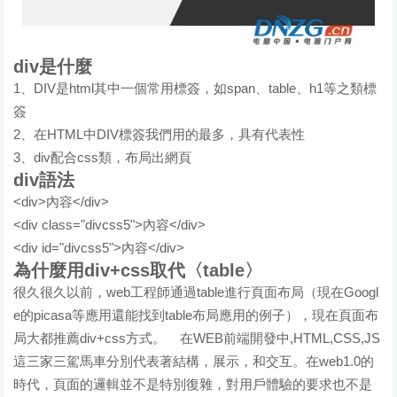
div是什麼
1、DIV是html其中一個常用標簽，如span、table、h1等之類標
簽
2、在HTML中DIV標簽我們用的最多，具有代表性
3、div配合css類，布局出網頁
div語法
<div>內容</div>
<div class="divcss5">內容</div>
<div id="divcss5">內容</div>
為什麼用div+css取代〈table〉
很久很久以前，web工程師通過table進行頁面布局（現在Googl
e的picasa等應用還能找到table布局應用的例子），現在頁面布
局大都推薦div+css方式。 在WEB前端開發中,HTML,CSS,JS
這三家三駕馬車分別代表著結構，展示，和交互。在web1.0的
時代，頁面的邏輯並不是特別復雜，對用戶體驗的要求也不是