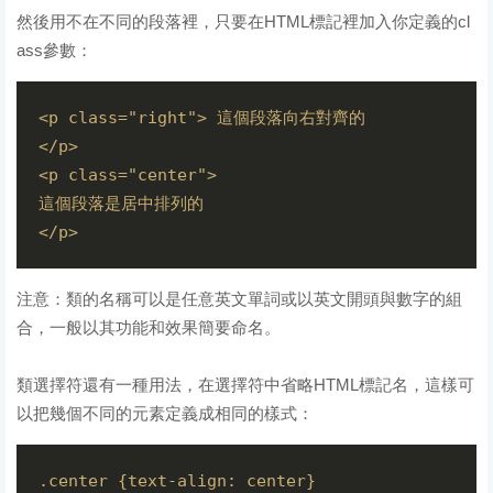
然後用不在不同的段落裡，只要在HTML標記裡加入你定義的cl
ass參數：
<p class="right"> 這個段落向右對齊的

</p> 

<p class="center">

這個段落是居中排列的

注意：類的名稱可以是任意英文單詞或以英文開頭與數字的組
合，一般以其功能和效果簡要命名。
類選擇符還有一種用法，在選擇符中省略HTML標記名，這樣可
以把幾個不同的元素定義成相同的樣式：