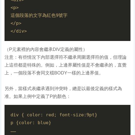
<p>

這個段落的文字為紅色9號字

</p>

（P元素裡的內容會繼承DIV定義的屬性）
注意：有些情況下內部選擇符不繼承周圍選擇符的值，但理論
上這些都是特殊的。例如，上邊界屬性值是不會繼承的，直覺
上，一個段落不會同文檔BODY一樣的上邊界值。
另外，當樣式表繼承遇到沖突時，總是以最後定義的樣式為
准。如果上例中定義了P的顏色：
div { color: red; font-size:9pt}

p {color: blue}

……
