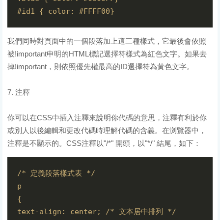
我們同時對頁面中的一個段落加上這三種樣式，它最後會依照
被!important申明的HTML標記選擇符樣式為紅色文字。如果去
掉!important，則依照優先權最高的ID選擇符為黃色文字。
7. 注釋
你可以在CSS中插入注釋來說明你代碼的意思，注釋有利於你
或別人以後編輯和更改代碼時理解代碼的含義。在浏覽器中，
注釋是不顯示的。CSS注釋以"/*" 開頭，以"*/" 結尾，如下：
/* 定義段落樣式表 */

p

{

text-align: center; /* 文本居中排列 */
