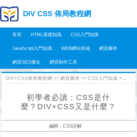
DIV CSS 佈局教程網
首頁
HTML基礎知識
CSS入門知識
JavaScript入門知識
WEB網站前端
網頁腳本
網頁SEO優化
網頁制作工具
DIV+CSS佈局教程網
>>
網頁腳本
>>
CSS入門知識
>>
CS
初學者必讀：CSS是什
麼？DIV+CSS又是什麼？
編輯：CSS詳解