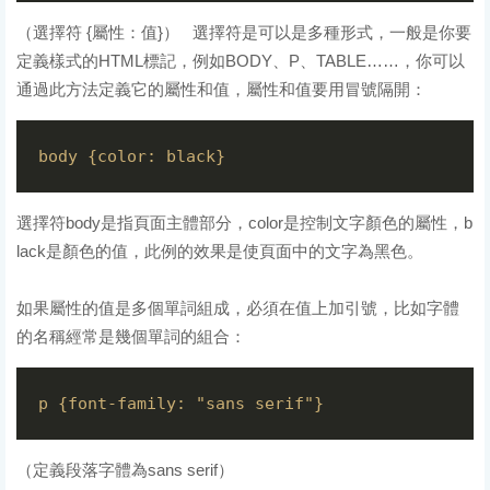
（選擇符 {屬性：值}） 選擇符是可以是多種形式，一般是你要
定義樣式的HTML標記，例如BODY、P、TABLE……，你可以
通過此方法定義它的屬性和值，屬性和值要用冒號隔開：
選擇符body是指頁面主體部分，color是控制文字顏色的屬性，b
lack是顏色的值，此例的效果是使頁面中的文字為黑色。
如果屬性的值是多個單詞組成，必須在值上加引號，比如字體
的名稱經常是幾個單詞的組合：
（定義段落字體為sans serif）