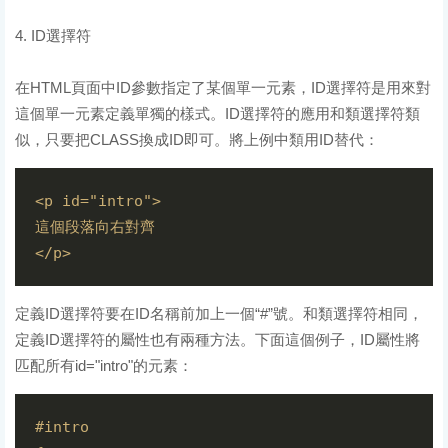
4. ID選擇符
在HTML頁面中ID參數指定了某個單一元素，ID選擇符是用來對
這個單一元素定義單獨的樣式。ID選擇符的應用和類選擇符類
似，只要把CLASS換成ID即可。將上例中類用ID替代：
<p id="intro">

這個段落向右對齊

定義ID選擇符要在ID名稱前加上一個“#”號。和類選擇符相同，
定義ID選擇符的屬性也有兩種方法。下面這個例子，ID屬性將
匹配所有id="intro"的元素：
#intro
