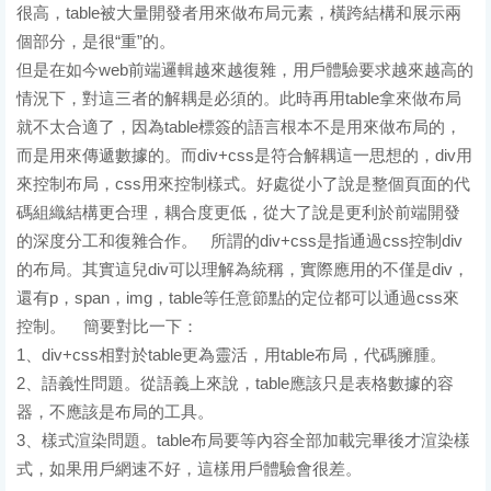
很高，table被大量開發者用來做布局元素，橫跨結構和展示兩
個部分，是很“重”的。
但是在如今web前端邏輯越來越復雜，用戶體驗要求越來越高的
情況下，對這三者的解耦是必須的。此時再用table拿來做布局
就不太合適了，因為table標簽的語言根本不是用來做布局的，
而是用來傳遞數據的。而div+css是符合解耦這一思想的，div用
來控制布局，css用來控制樣式。好處從小了說是整個頁面的代
碼組織結構更合理，耦合度更低，從大了說是更利於前端開發
的深度分工和復雜合作。 所謂的div+css是指通過css控制div
的布局。其實這兒div可以理解為統稱，實際應用的不僅是div，
還有p，span，img，table等任意節點的定位都可以通過css來
控制。 簡要對比一下：
1、div+css相對於table更為靈活，用table布局，代碼臃腫。
2、語義性問題。從語義上來說，table應該只是表格數據的容
器，不應該是布局的工具。
3、樣式渲染問題。table布局要等內容全部加載完畢後才渲染樣
式，如果用戶網速不好，這樣用戶體驗會很差。