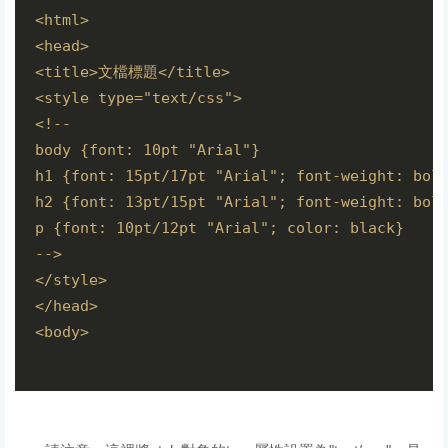
<html>

<head>

<title>文檔標題</title>

<style type="text/css">

<!--

body {font: 10pt "Arial"}

h1 {font: 15pt/17pt "Arial"; font-weight: bold
h2 {font: 13pt/15pt "Arial"; font-weight: bold
p {font: 10pt/12pt "Arial"; color: black}

-->

</style>

</head>

<body> 
