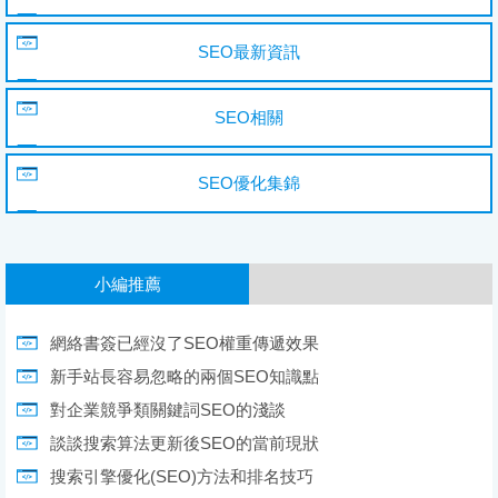
SEO最新資訊
SEO相關
SEO優化集錦
小編推薦
網絡書簽已經沒了SEO權重傳遞效果
新手站長容易忽略的兩個SEO知識點
對企業競爭類關鍵詞SEO的淺談
談談搜索算法更新後SEO的當前現狀
搜索引擎優化(SEO)方法和排名技巧