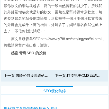
載你軟文的網站就越多，寫的一般自然轉載的就少了。所以我
的外鏈暴增秘訣就是好的軟文，當然也是堅持經常寫軟文，然
後發到知名的站長網或論壇，這樣堅持一個月兩個月軟文帶來
的外鏈會是成千上萬的增長，外鏈多了，網站排名自然也就上
去了，不信你就試試吧~！
原文首發青島SEOhttp://www.y7f8.net/seojingyan/94.html，
轉載請保留作者出處，謝謝。
感謝 青島SEO 的投稿
上一頁:
淺談如何提高網站收錄的6大技巧
下一頁:
打造完美CMS系統需要注意九個SEO細節
SEO優化集錦
揭秘百度谷歌識別偽原創的算法