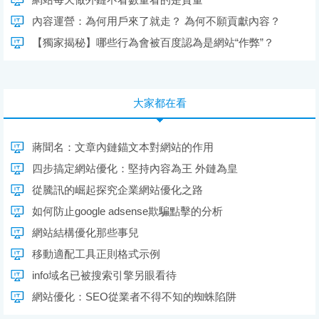
內容運營：為何用戶來了就走？ 為何不願貢獻內容？
【獨家揭秘】哪些行為會被百度認為是網站“作弊”？
大家都在看
蔣聞名：文章內鏈錨文本對網站的作用
四步搞定網站優化：堅持內容為王 外鏈為皇
從騰訊的崛起探究企業網站優化之路
如何防止google adsense欺騙點擊的分析
網站結構優化那些事兒
移動適配工具正則格式示例
info域名已被搜索引擎另眼看待
網站優化：SEO從業者不得不知的蜘蛛陷阱