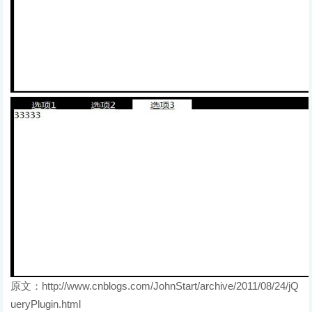
原文：http://www.cnblogs.com/JohnStart/archive/2011/08/24/jQ
ueryPlugin.html