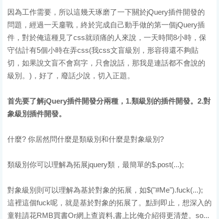
因為工作需要，所以這幾天琢磨了一下關於jQuery插件開發的
問題，經過一天鏖戰，終於完成自己動手做的第一個jQuery插
件，對於俺這種見了css就頭痛的人來說，一天時間8小時，保
守估計有5個小時在弄css(我css文盲級別，形容得還不夠貼
切，如果說文盲不會寫字，只會說話，那我是連話都不會說的
級別。)，好了，廢話少說，切入正題。
首先要了解jQuery插件開發分兩種，1.類級別的插件開發。2.對
象級別插件開發。
什麼? 你居然問什麼是類級別和什麼是對象級別?
類級別你可以理解為拓展jquery類，最簡單的$.post(...);
對象級別則可以理解為基於對象的拓展，如$("#Me").fuck(...);
這裡這個fuck呢，就是基於對象的拓展了。點到即止，想深入的
童鞋請花RMB買書Or網上查資料,書上比俺介紹得更清楚。so...