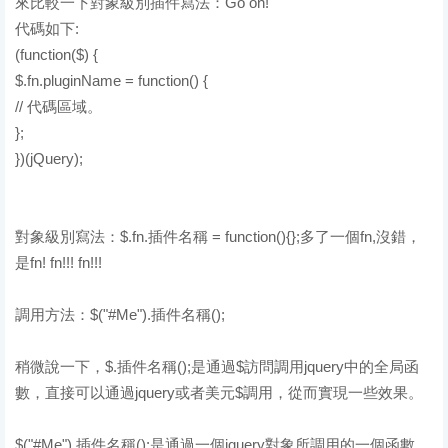
來比較一下對象級別插件寫法：Go on!
代碼如下:
(function($) {
$.fn.pluginName = function() {
// 代碼區域。
};
})(jQuery);
對象級別寫法：$.fn.插件名稱 = function(){};多了一個fn,沒錯，
是fn! fn!!! fn!!!
調用方法：$("#Me").插件名稱();
稍微說一下，$.插件名稱();是通過$訪問調用jquery中的全局函
數，直接可以通過jquery或者美元$調用，從而實現一些效果。
$("#Me").插件名稱();是通過一個jquery對象所調用的一個函數，