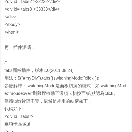
<div id="tabs2">22222</div>
<div id="tabs3">33333</div>
</div>
</body>
</html>
再上插件源碼：
/*
tabs面板插件，版本1.0(2011.08.24)
用法：$("#myDiv").tabs({switchingMode:"click"});
參數解釋：switchingMode是面板切換的模式，如switchingMod
e:"mouseover"則鼠標移動至選項卡切換面板,默認為click。
整體tabs骨架不變，依然是常用的結構如下：
代碼如下:
<div id="tabs">
選項卡區域ul
<ul>