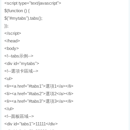
<script type="text/javascript">
$(function () {
$("#mytabs").tabs();
});
</script>
</head>
<body>
<!--tabs示例-->
<div id="mytabs">
<!--選項卡區域-->
<ul>
<li><a href="#tabs1">選項1</a></li>
<li><a href="#tabs2">選項2</a></li>
<li><a href="#tabs3">選項3</a></li>
</ul>
<!--面板區域-->
<div id="tabs1">11111</div>