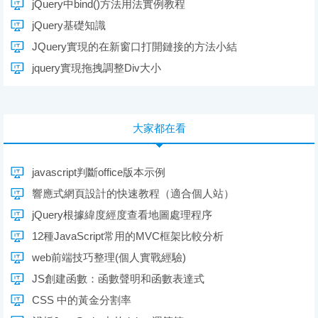
jQuery中bind()方法用法實例教程
jQuery基礎知識
JQuery實現的在新窗口打開鏈接的方法小結
jquery實現拖拽調整Div大小
大家都在看
javascript判斷office版本示例
響應式網頁設計的快速教程（適合個人站）
jQuery根據緯度經度查看地圖處理程序
12種JavaScript常用的MVC框架比較分析
web前端技巧整理(個人實戰經驗)
JS創建函數：函數聲明和函數表達式
CSS 中的黃金分割率