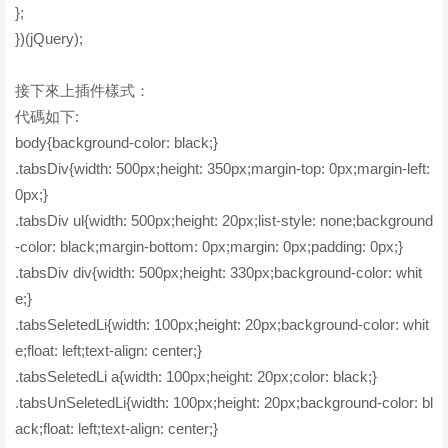
};
})(jQuery);
接下來上插件樣式：
代碼如下:
body{background-color: black;}
.tabsDiv{width: 500px;height: 350px;margin-top: 0px;margin-left:
0px;}
.tabsDiv ul{width: 500px;height: 20px;list-style: none;background
-color: black;margin-bottom: 0px;margin: 0px;padding: 0px;}
.tabsDiv div{width: 500px;height: 330px;background-color: whit
e;}
.tabsSeletedLi{width: 100px;height: 20px;background-color: whit
e;float: left;text-align: center;}
.tabsSeletedLi a{width: 100px;height: 20px;color: black;}
.tabsUnSeletedLi{width: 100px;height: 20px;background-color: bl
ack;float: left;text-align: center;}