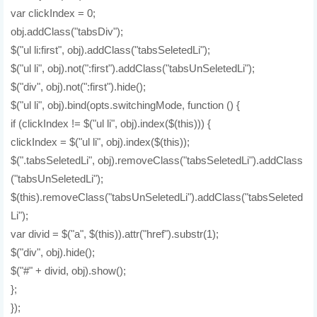
var clickIndex = 0;
obj.addClass("tabsDiv");
$("ul li:first", obj).addClass("tabsSeletedLi");
$("ul li", obj).not(":first").addClass("tabsUnSeletedLi");
$("div", obj).not(":first").hide();
$("ul li", obj).bind(opts.switchingMode, function () {
if (clickIndex != $("ul li", obj).index($(this))) {
clickIndex = $("ul li", obj).index($(this));
$(".tabsSeletedLi", obj).removeClass("tabsSeletedLi").addClass
("tabsUnSeletedLi");
$(this).removeClass("tabsUnSeletedLi").addClass("tabsSeleted
Li");
var divid = $("a", $(this)).attr("href").substr(1);
$("div", obj).hide();
$("#" + divid, obj).show();
};
});