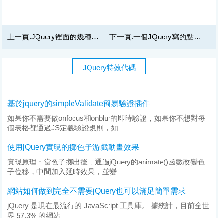
上一頁:
JQuery裡面的幾種選擇器 查找滿足條件的元素$(#控件ID)
下一頁:
一個JQuery寫的點擊上下滾動的小例子
JQuery特效代碼
基於jquery的simpleValidate簡易驗證插件
如果你不需要做onfocus和onblur的即時驗證，如果你不想對每
個表格都通過JS定義驗證規則，如
使用jQuery實現的擲色子游戲動畫效果
實現原理：當色子擲出後，通過jQuery的animate()函數改變色
子位移，中間加入延時效果，並變
網站如何做到完全不需要jQuery也可以滿足簡單需求
jQuery 是現在最流行的 JavaScript 工具庫。 據統計，目前全世
界 57.3% 的網站