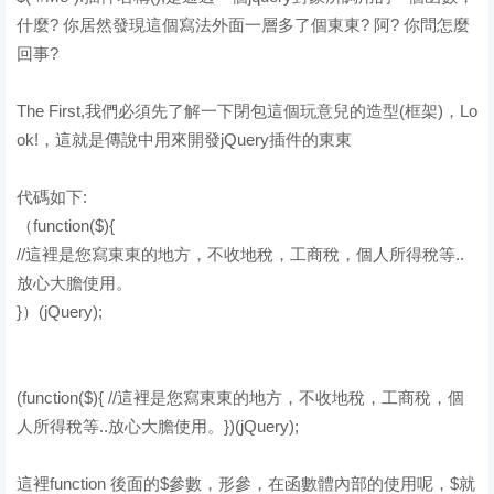
什麼? 你居然發現這個寫法外面一層多了個東東? 阿? 你問怎麼
回事?
The First,我們必須先了解一下閉包這個玩意兒的造型(框架)，Lo
ok!，這就是傳說中用來開發jQuery插件的東東
代碼如下:
（function($){
//這裡是您寫東東的地方，不收地稅，工商稅，個人所得稅等..
放心大膽使用。
}）(jQuery);
(function($){ //這裡是您寫東東的地方，不收地稅，工商稅，個
人所得稅等..放心大膽使用。})(jQuery);
這裡function 後面的$參數，形參，在函數體內部的使用呢，$就