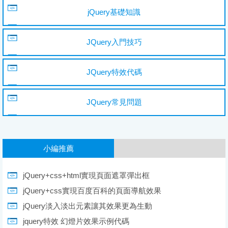
jQuery基礎知識
JQuery入門技巧
JQuery特效代碼
JQuery常見問題
小編推薦
jQuery+css+html實現頁面遮罩彈出框
jQuery+css實現百度百科的頁面導航效果
jQuery淡入淡出元素讓其效果更為生動
jquery特效 幻燈片效果示例代碼