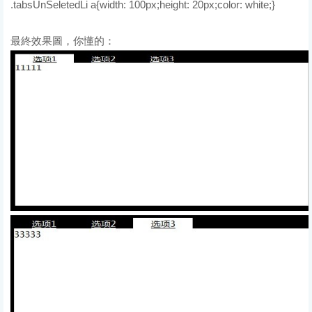
.tabsUnSeletedLi a{width: 100px;height: 20px;color: white;}
最終效果圖，你懂的：