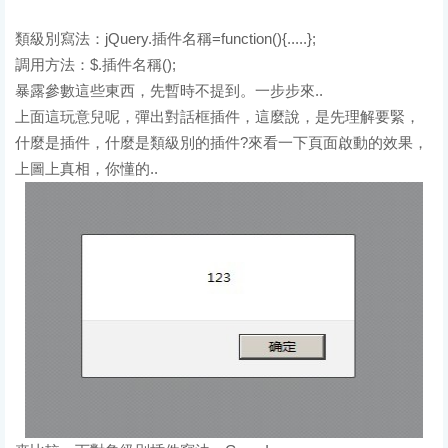
類級別寫法：jQuery.插件名稱=function(){.....};
調用方法：$.插件名稱();
暴露參數這些東西，先暫時不提到。一步步來..
上面這玩意兒呢，彈出對話框插件，這麼說，是先理解要緊，
什麼是插件，什麼是類級別的插件?來看一下頁面啟動的效果，
上圖上真相，你懂的..