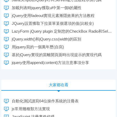
加載列表時jquery獲取ul中第一個li的屬性
jQuery使用fadeout實現元素漸隱效果的方法教程
JQuery設置獲取下拉菜單某個選項的值(比較全)
LazyForm jQuery plugin 定制您的CheckBox Radio和Select
jQuery.width()和jQuery.css(width)的區別
用jquery寫的一個萬年歷(自寫)
基於jQuery實現的當離開頁面時出現提示的實現代碼
jquery使用append(content)方法注意事項分享
大家都在看
自動化測試讀寫64位操作系統的注冊表
js常用幾種類方法實現
JavaScript 注冊事件代碼