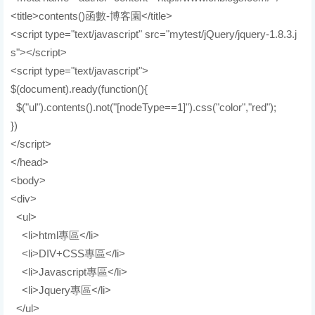
<title>contents()函數-博客園</title>
<script type="text/javascript" src="mytest/jQuery/jquery-1.8.3.j
s"></script>
<script type="text/javascript">
$(document).ready(function(){
$("ul").contents().not("[nodeType==1]").css("color","red");
})
</script>
</head>
<body>
<div>
<ul>
<li>html專區</li>
<li>DIV+CSS專區</li>
<li>Javascript專區</li>
<li>Jquery專區</li>
</ul>