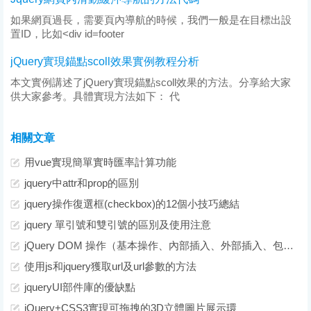
如果網頁過長，需要頁內導航的時候，我們一般是在目標出設
置ID，比如<div id=footer
jQuery實現錨點scoll效果實例教程分析
本文實例講述了jQuery實現錨點scoll效果的方法。分享給大家
供大家參考。具體實現方法如下： 代
相關文章
用vue實現簡單實時匯率計算功能
jquery中attr和prop的區別
jquery操作復選框(checkbox)的12個小技巧總結
jquery 單引號和雙引號的區別及使用注意
jQuery DOM 操作（基本操作、內部插入、外部插入、包裹操作）
使用js和jquery獲取url及url參數的方法
jqueryUI部件庫的優缺點
jQuery+CSS3實現可拖拽的3D立體圖片展示環