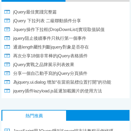
jQuery最佳實踐完整篇
jQuery 下拉列表 二級聯動插件分享
Jquery操作下拉框(DropDownList)實現取值賦值
jquery阻止後續事件只執行第一個事件
通過length屬性判斷jquery對象是否存在
再次分享18個非常棒的jQuery表格插件
jQuery實戰之品牌展示列表效果
分享一個自己動手寫的jQuery分頁插件
為jquery.ui.dialog 增加“在當前鼠標位置打開”的功能
jquery插件lazyload.js延遲加載圖片的使用方法
熱門推薦
JavaScript用JQuery呼叫Server端方法教程示例代碼