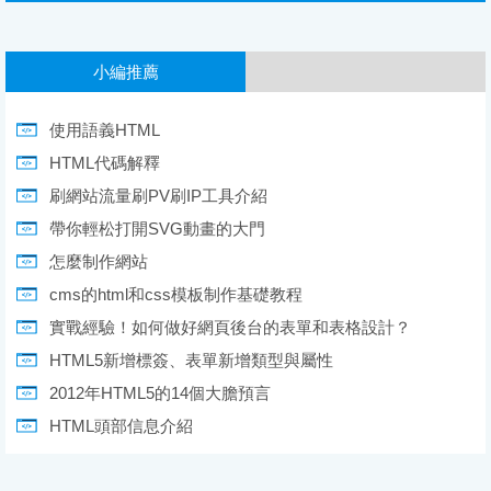
小編推薦
使用語義HTML
HTML代碼解釋
刷網站流量刷PV刷IP工具介紹
帶你輕松打開SVG動畫的大門
怎麼制作網站
cms的html和css模板制作基礎教程
實戰經驗！如何做好網頁後台的表單和表格設計？
HTML5新增標簽、表單新增類型與屬性
2012年HTML5的14個大膽預言
HTML頭部信息介紹