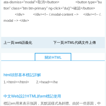
上一頁:
web語義化
下一頁:
HTML代碼文件上傳
關於HTML
html頭部基本標記詳解
1.<html></html> 2.<head></he
中文Web設計HTML的em標記使用
標記em用來表示強調，其默認樣式為斜體。由於一些原因，中