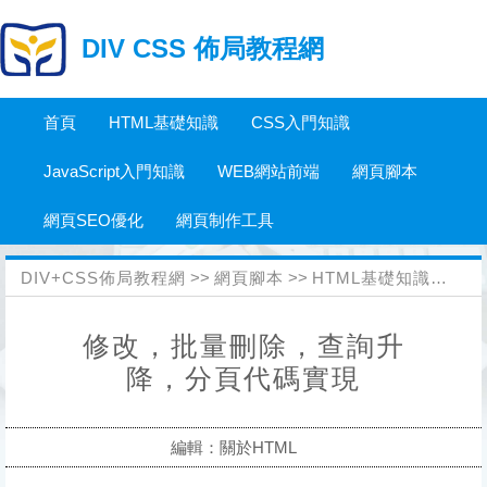
DIV CSS 佈局教程網
首頁
HTML基礎知識
CSS入門知識
JavaScript入門知識
WEB網站前端
網頁腳本
網頁SEO優化
網頁制作工具
DIV+CSS佈局教程網
>>
網頁腳本
>>
HTML基礎知識
>>
關於
修改，批量刪除，查詢升
降，分頁代碼實現
編輯：關於HTML