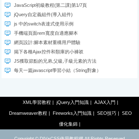
JavaScript初級教程(第二課)第1/7頁
jQuery自定義組件(導入組件)
js 中的switch表達式使用示例
手機端頁面rem寬度自適應腳本
網頁設計:腳本素材重構用戶體驗
揭下各種Ajax控件和類庫的小褲衩
JS獲取節點的兄弟,父級,子級元素的方法
每天一篇javascript學習小結（String對象）
XML學習教程
|
jQuery入門知識
|
AJAX入門
|
Dreamweaver教程
|
Fireworks入門知識
|
SEO技巧
|
SEO
優化集錦
|
Copyright ©
DIV+CSS佈局教程網
All Rights Reserved