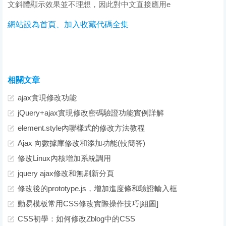
文斜體顯示效果並不理想，因此對中文直接應用e
網站設為首頁、加入收藏代碼全集
相關文章
ajax實現修改功能
jQuery+ajax實現修改密碼驗證功能實例詳解
element.style內聯樣式的修改方法教程
Ajax 向數據庫修改和添加功能(較簡答)
修改Linux內核增加系統調用
jquery ajax修改和無刷新分頁
修改後的prototype.js，增加進度條和驗證輸入框
動易模板常用CSS修改實際操作技巧[組圖]
CSS初學：如何修改Zblog中的CSS