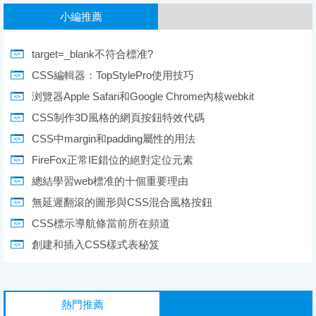
小編推薦
target=_blank不符合標准?
CSS編輯器：TopStylePro使用技巧
浏覽器Apple Safari和Google Chrome內核webkit
CSS制作3D風格的網頁按鈕特效代碼
CSS中margin和padding屬性的用法
FireFox正常IE錯位的絕對定位元素
總結學習web標准的十個重要理由
無延遲翻滾的圖形與CSS混合風格按鈕
CSS標示導航條當前所在頻道
創建和插入CSS樣式表秘笈
熱門推薦