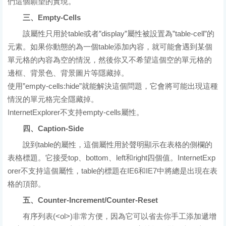
們這個願望的實現。
三、Empty-Cells
該屬性只用於table或者”display”屬性被設置為”table-cell”的
元素。如果你動態的為一個table添加內容，就可能會遇到某個
單元格的內容為空的情況，然後你又不希望這個空的單元格的
邊框、背景色、背景圖片等隱藏掉。
使用”empty-cells:hide”就能解決這個問題，它會將可能出現這種
情況的單元格完全隱藏掉。
InternetExplorer不支持empty-cells屬性。
四、Caption-Side
說到table的屬性，這個屬性用於聲明顯示在表格的側欄的
表格標題。它接受top、bottom、left和right四個值。InternetExp
orer不支持這個屬性，table的標題在IE6和IE7中將總是出現在表
格的頂部。
五、Counter-Increment/Counter-Reset
有序列表(<ol>)非常方便，因為它可以省去你手工添加遞增