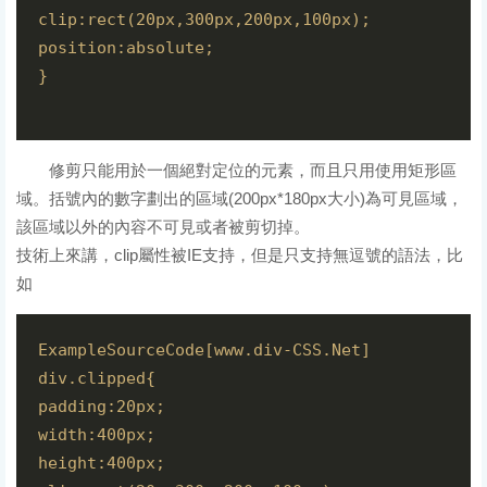
clip:rect(20px,300px,200px,100px);  
position:absolute;  
}  
修剪只能用於一個絕對定位的元素，而且只用使用矩形區
域。括號內的數字劃出的區域(200px*180px大小)為可見區域，
該區域以外的內容不可見或者被剪切掉。
技術上來講，clip屬性被IE支持，但是只支持無逗號的語法，比
如
ExampleSourceCode[www.div-CSS.Net]  
div.clipped{  
padding:20px;  
width:400px;  
height:400px;  