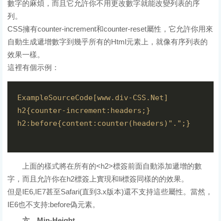
數字的麻煩，而且它允許你不用更改數字就能改變列表的序
列。
CSS擁有counter-increment和counter-reset屬性，它允許你用來
自動生成遞增數字到幾乎所有的Html元素上，就像有序列表的
效果一樣。
這裡有個示例：
ExampleSourceCode[www.div-CSS.Net]  
h2{counter-increment:headers;}  
h2:before{content:counter(headers)".";}  
上面的樣式將在所有的<h2>標簽前面自動添加遞增的數
字，而且允許你在h2標簽上實現和li標簽同樣的的效果。
但是IE6,IE7甚至Safari(直到3.x版本)還不支持這些屬性。當然，
IE6也不支持:before偽元素。
六、Min-Height