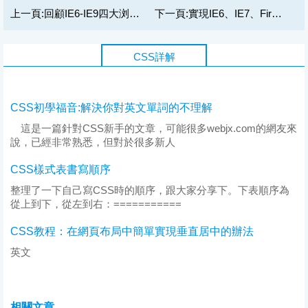
上一頁:
回顧IE6-IE9四大浏覽器發展
下一頁:
實現IE6、IE7、Firefox兼容的兩種方案
CSS詳解
CSS初學福音:解決你對英文單詞的不理解
這是一篇針對CSS新手的文章，可能很多webjx.com的網友來
說，已經非常熟悉，但對於很多新人
CSS樣式表書寫順序
整理了一下自己寫CSS時的順序，跟大家分享下。下表順序為
從上到下，從左到右：===========
CSS教程：在網頁布局中簡單實現垂直居中的辦法
英文
相關文章