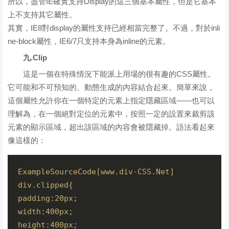
所以，盡管IE確實支持Display的這三個基本屬性，但是它基本
上不支持其它屬性。
其實，IE8對display的屬性支持已經相當完整了。不過，對於inli
ne-block屬性，IE6/7只支持本身為inline的元素。
九.Clip
這是一個在特殊情況下能派上用場的很有趣的CSS屬性。
它可能和不可預知的、動態生成的內容結合起來。簡單來說，
這個屬性允許你在一個特定的元素上指定隱藏區域——也可以
理解為，在一個絕對定位的元素中，按照一定的設置來裁剪該
元素的顯示區域，超出該區域的內容會被隱藏掉。語法看起來
像這樣的：
ExampleSourceCode[www.div-CSS.Net]  
div.clipped{  
padding:20px;  
width:400px;  
height:400px;  