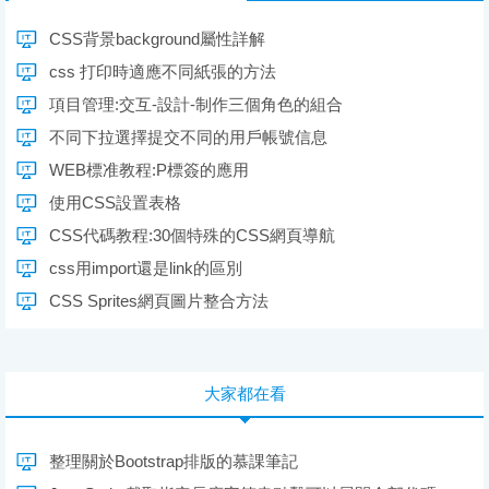
CSS背景background屬性詳解
css 打印時適應不同紙張的方法
項目管理:交互-設計-制作三個角色的組合
不同下拉選擇提交不同的用戶帳號信息
WEB標准教程:P標簽的應用
使用CSS設置表格
CSS代碼教程:30個特殊的CSS網頁導航
css用import還是link的區別
CSS Sprites網頁圖片整合方法
大家都在看
整理關於Bootstrap排版的慕課筆記