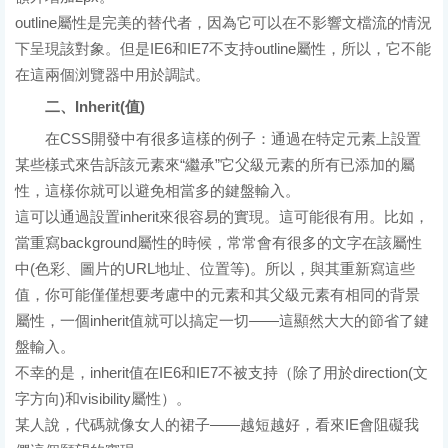
outline屬性是完美的替代者，因為它可以在不影響文檔流的情況
下呈現該對象。但是IE6和IE7不支持outline屬性，所以，它不能
在這兩個浏覽器中用於調試。
二、Inherit(值)
在CSS開發中有很多這樣的例子：通過在特定元素上設置
某些樣式來告訴該元素來“繼承”它父級元素的所有已添加的屬
性，這樣你就可以避免相當多的鍵盤輸入。
這可以通過設置inherit來很容易的實現。這可能很有用。比如，
當重寫background屬性的時候，常常會有很多的文字在該屬性
中(色彩、圖片的URL地址、位置等)。所以，與其重新寫這些
值，你可能僅僅想要考慮中的元素和其父級元素有相同的背景
屬性，一個inherit值就可以搞定一切——這顯然大大的節省了鍵
盤輸入。
不幸的是，inherit值在IE6和IE7不被支持（除了用於direction(文
字方向)和visibility屬性）。
某人說，代碼就像女人的裙子——越短越好，看來IE會阻礙我