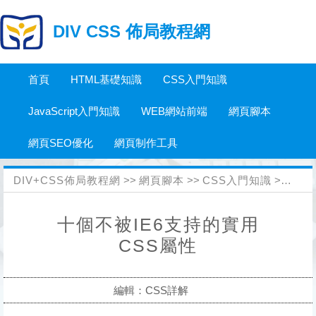
DIV CSS 佈局教程網
首頁
HTML基礎知識
CSS入門知識
JavaScript入門知識
WEB網站前端
網頁腳本
網頁SEO優化
網頁制作工具
DIV+CSS佈局教程網
>>
網頁腳本
>>
CSS入門知識
>>
CS
十個不被IE6支持的實用
CSS屬性
編輯：CSS詳解