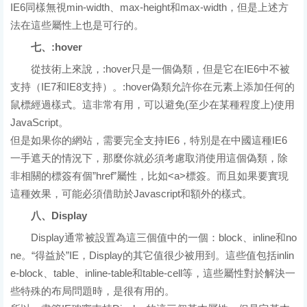
IE6同樣無視min-width、max-height和max-width，但是上述方
法在這些屬性上也是可行的。
七、:hover
從技術上來說，:hover只是一個偽類，但是它在IE6中不被
支持（IE7和IE8支持）。:hover偽類允許你在元素上添加任何的
鼠標經過樣式。這非常有用，可以避免(至少在某種程度上)使用
JavaScript。
但是如果你的網站，需要完全支持IE6，特別是在中國這種IE6
一手遮天的情況下，那麼你就必須考慮取消使用這個偽類，除
非相關的標簽有個”href”屬性，比如<a>標簽。而且如果要實現
這種效果，可能必須借助於Javascript和額外的樣式。
八、Display
Display通常被設置為這三個值中的一個：block、inline和no
ne。“得益於”IE，Display的其它值很少被用到。這些值包括inlin
e-block、table、inline-table和table-cell等，這些屬性對於解決一
些特殊的布局問題時，是很有用的。